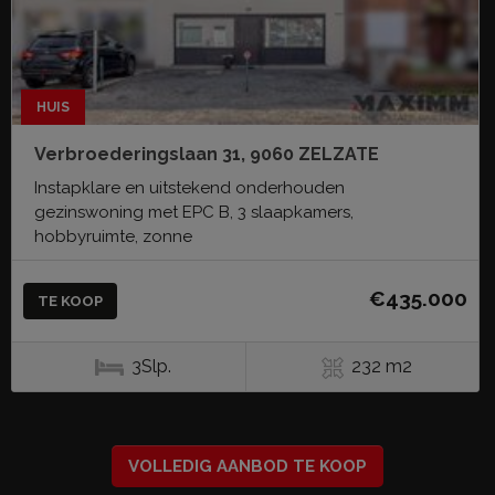
HUIS
Verbroederingslaan 31, 9060 ZELZATE
Instapklare en uitstekend onderhouden
gezinswoning met EPC B, 3 slaapkamers,
hobbyruimte, zonne
€435.000
TE KOOP
3Slp.
232 m2
VOLLEDIG AANBOD TE KOOP