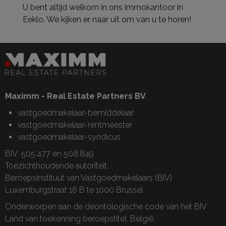
U bent altijd welkom in ons immokantoor in
Eeklo. We kijken er naar uit om van u te horen!
Maximm - Real Estate Partners BV
vastgoedmakelaar-bemiddelaar
vastgoedmakelaar-rentmeester
vastgoedmakelaar-syndicus
BIV: 505.477 en 508.849
Toezichthoudende autoriteit:
Beroepsinstituut van Vastgoedmakelaars (BIV)
Luxemburgstraat 16 B te 1000 Brussel
Onderworpen aan de
deontologische code van het BIV
Land van toekenning beroepstitel: België.