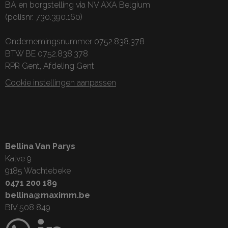
BA en borgstelling via NV AXA Belgium
(polisnr. 730.390.160)
Ondernemingsnummer 0752.838.378
BTW BE 0752.838.378
RPR Gent, Afdeling Gent
Cookie instellingen aanpassen
Bellina Van Parys
Kalve 9
9185 Wachtebeke
0471 200 189
bellina@maximm.be
BIV 508 849