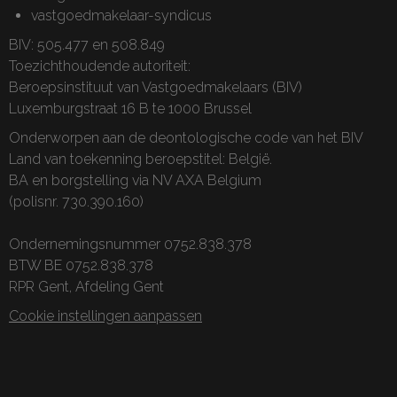
vastgoedmakelaar-syndicus
BIV: 505.477 en 508.849
Toezichthoudende autoriteit:
Beroepsinstituut van Vastgoedmakelaars (BIV)
Luxemburgstraat 16 B te 1000 Brussel
Onderworpen aan de
deontologische code van het BIV
Land van toekenning beroepstitel: België.
BA en borgstelling via NV AXA Belgium
(polisnr. 730.390.160)
Ondernemingsnummer 0752.838.378
BTW BE 0752.838.378
RPR Gent, Afdeling Gent
Cookie instellingen aanpassen