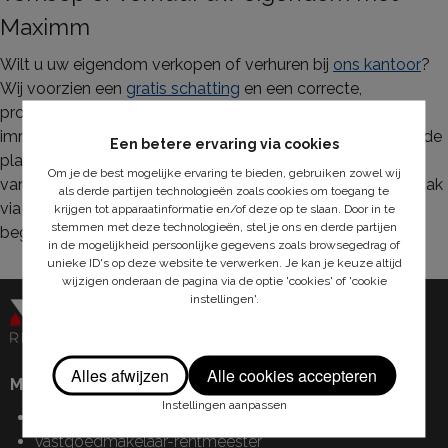
Maximm
Wilt u uw eigendom verkopen of verhuren bij
ons kantoor
?
Wij voorzien een
gratis schatting
en een correcte,
professionele opvolging. Van zoekertjes plaatsen op
immowebsites, tot het zoeken van huurders of kopers en de
Een betere ervaring via cookies
plaatsbeschrijving: wij regelen alles van a tot z. Neem
Om je de best mogelijke ervaring te bieden, gebruiken zowel wij
vandaag contact op met ons voor een vrijblijvende afspraak
als derde partijen technologieën zoals cookies om toegang te
via
info@maximm.be
. We kijken er naar uit om u te
krijgen tot apparaatinformatie en/of deze op te slaan. Door in te
stemmen met deze technologieën, stel je ons en derde partijen
begeleiden naar een huis, te koop in Eeklo.
in de mogelijkheid persoonlijke gegevens zoals browsegedrag of
unieke ID's op deze website te verwerken. Je kan je keuze altijd
wijzigen onderaan de pagina via de optie 'cookies' of 'cookie
instellingen'.
Alles afwijzen
Alle cookies accepteren
Maximm - Real Estate Partners BV
Instellingen aanpassen
vastgoedmakelaar-bemiddelaar
vastgoedmakelaar-rentmeester