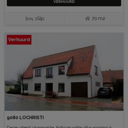
VERHUURD
1Slp.
70 m2
Verhuurd
9080 LOCHRISTI
Deze uiterst charmante, tijdloze witte villa-woning is