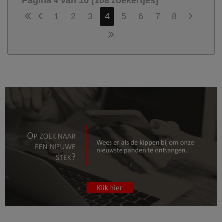
Pagina 4 van 10 [108 zoekertjes]
1
2
3
4
5
6
7
8