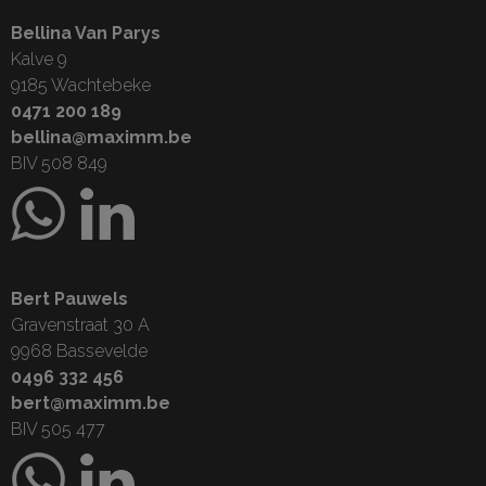
Bellina Van Parys
Kalve 9
9185 Wachtebeke
0471 200 189
bellina@maximm.be
BIV 508 849
Bert Pauwels
Gravenstraat 30 A
9968 Bassevelde
0496 332 456
bert@maximm.be
BIV 505 477