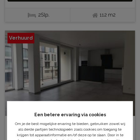
2Slp.
112 m2
Verhuurd
Een betere ervaring via cookies
9900 EEKLO
Om je de best mogelijke ervaring te bieden, gebruiken zowel wij
als derde partijen technologieën zoals cookies om toegang te
VOLLEDIG OPGESCHILDERD
krijgen tot apparaatinformatie en/of deze op te slaan. Door in te