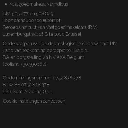
vastgoedmakelaar-syndicus
BIV: 505.477 en 508.849
Toezichthoudende autoriteit:
Beroepsinstituut van Vastgoedmakelaars (BIV)
Luxemburgstraat 16 B te 1000 Brussel
Onderworpen aan de
deontologische code van het BIV
Land van toekenning beroepstitel: België.
BA en borgstelling via NV AXA Belgium
(polisnr. 730.390.160)
Ondernemingsnummer 0752.838.378
BTW BE 0752.838.378
RPR Gent, Afdeling Gent
Cookie instellingen aanpassen