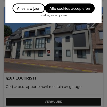
Alles afwijzen
Alle cookies accepteren
Verhuurd
Instellingen aanpassen
9185 LOCHRISTI
Gelijkvloers appartement met tuin en garage
VERHUURD