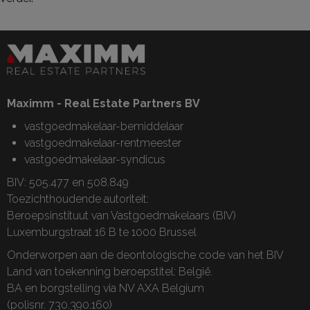
Maximm - Real Estate Partners BV
vastgoedmakelaar-bemiddelaar
vastgoedmakelaar-rentmeester
vastgoedmakelaar-syndicus
BIV: 505.477 en 508.849
Toezichthoudende autoriteit:
Beroepsinstituut van Vastgoedmakelaars (BIV)
Luxemburgstraat 16 B te 1000 Brussel
Onderworpen aan de
deontologische code van het BIV
Land van toekenning beroepstitel: België.
BA en borgstelling via NV AXA Belgium
(polisnr. 730.390.160)