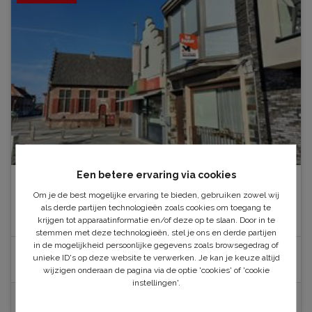
Een betere ervaring via cookies
9185 LOCHRISTI
Om je de best mogelijke ervaring te bieden, gebruiken zowel wij
Appartement op centrumlocatie in het prachtige
als derde partijen technologieën zoals cookies om toegang te
krijgen tot apparaatinformatie en/of deze op te slaan. Door in te
Wachtebeke
stemmen met deze technologieën, stel je ons en derde partijen
in de mogelijkheid persoonlijke gegevens zoals browsegedrag of
VERHUURD
unieke ID's op deze website te verwerken. Je kan je keuze altijd
wijzigen onderaan de pagina via de optie 'cookies' of 'cookie
instellingen'.
1Slp.