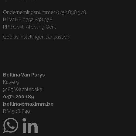
Ondernemingsnummer 0752.838.378
BTW BE 0752.838.378
RPR Gent, Afdeling Gent
Cookie instellingen aanpassen
Bellina Van Parys
Kalve 9
9185 Wachtebeke
0471 200 189
bellina@maximm.be
BIV 508 849