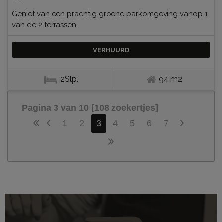
Geniet van een prachtig groene parkomgeving vanop 1
van de 2 terrassen
VERHUURD
2Slp.
94 m2
Pagina 3 van 10 [108 zoekertjes]
1
2
3
4
5
6
7