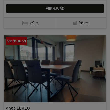
VERHUURD
2Slp.
88 m2
Verhuurd
9900 EEKLO