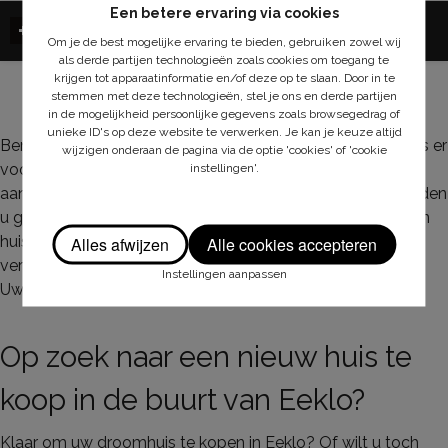
Een betere ervaring via cookies
INDELING
Om je de best mogelijke ervaring te bieden, gebruiken zowel wij
als derde partijen technologieën zoals cookies om toegang te
krijgen tot apparaatinformatie en/of deze op te slaan. Door in te
stemmen met deze technologieën, stel je ons en derde partijen
in de mogelijkheid persoonlijke gegevens zoals browsegedrag of
unieke ID's op deze website te verwerken. Je kan je keuze altijd
Bent u op zoek naar een huis, te koop in Eeklo? Maximm is er
wijzigen onderaan de pagina via de optie 'cookies' of 'cookie
voor u. Wij zijn een vastgoedkantoor met een prachtig
instellingen'.
aanbod aan woningen in Eeklo en omstreken. We begeleiden
u graag tijdens het koopproces, van het bezoeken van een
huis, te koop in Eeklo, tot alle administratie en wettelijke
Alles afwijzen
Alle cookies accepteren
verplichtingen: wij werken de verkoop tot in de puntjes uit.
Instellingen aanpassen
Uw droomhuis in Eeklo vindt u bij ons.
Op zoek naar een nieuw huis te
koop in de buurt van Eeklo?
Klaar om uw droomhuis te kopen in Eeklo? Of wilt u toch